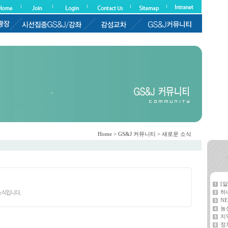
Home > GS&J 커뮤니티 > 새로운 소식
[
하
NE
농
지
정