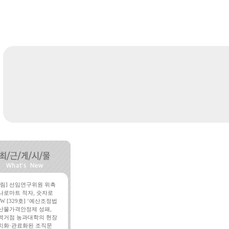
알림] 선임연구위원 위촉
나로마트 적자, 숫자로
W [329호] ‘예산조정법
산물가격안정제 성패,
역거점 농과대학의 현장
치화·관료화된 조직문