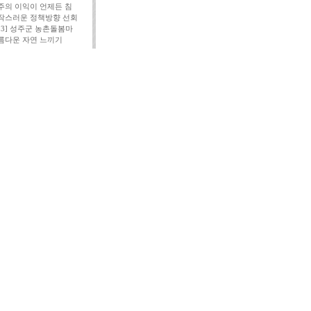
주의 이익이 언제든 침
작스러운 정책방향 선회
113] 성주군 농촌돌봄마
름다운 자연 느끼기