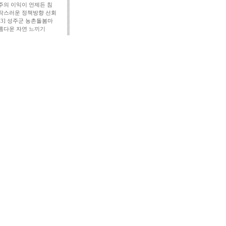
주의 이익이 언제든 침
작스러운 정책방향 선회
113] 성주군 농촌돌봄마
름다운 자연 느끼기