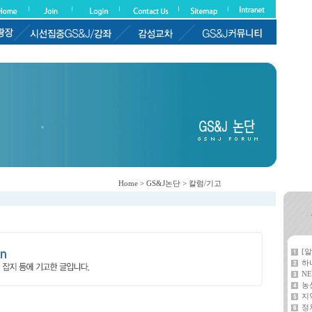
Home > GS&J논단 > 칼럼/기고
[
하
NE
농
지
정