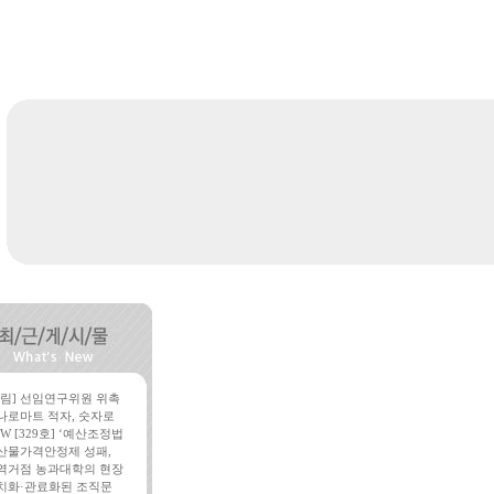
알림] 선임연구위원 위촉
나로마트 적자, 숫자로
W [329호] ‘예산조정법
산물가격안정제 성패,
역거점 농과대학의 현장
치화·관료화된 조직문