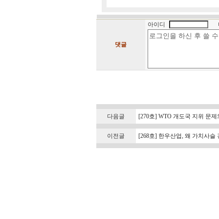
아이디
댓글
다음글
[270호] WTO 개도국 지위 문
이전글
[268호] 한우산업, 왜 가치사