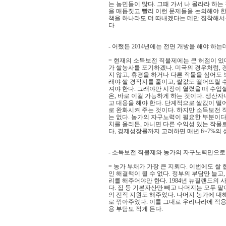
는 농민들이 많다. 그때 가서 나 몰라라 하는
을 매듭짓고 빨리 이런 문제들을 논의해야 한
책을 하나라도 더 따내겠다는 데만 집착해서는
다.
- 어쨌든 2014년에는 전면 개방을 해야 하는
= 현재의 소득보전 직불제에는 큰 허점이 있
가 쌀농사를 포기하겠나. 미국의 경우처럼, 
지 않고, 휴경을 하거나 다른 작물을 심어도
래야 쌀 경작지를 줄이고, 쌀값도 떨어뜨릴 수
져야 한다. 그래야만 시장이 열렸을 때 수입쌀
은, 바로 이걸 가능하게 하는 것이다. 생산
고 대응을 해야 한다. 단계적으로 쌀값이 떨
로 완화시켜 주는 것이다. 하지만 소득보전 
는 없다. 농가의 자구노력이 필요한 부분이다
치를 올리든, 아니면 다른 수익성 있는 작물로
다, 경제성장률까지 고려하면 매년 6~7%의
- 소득보전 직불제와 농가의 자구노력만으로
= 농가 부채가 가장 큰 지뢰다. 이번에도 
인 해결책이 될 수 없다. 정부의 부담만 늘고
리를 해주어야만 한다. 1984년 뉴질랜드의
다. 집 등 기본자산만 빼고 나머지는 모두 팔
의 전직 지원도 해주었다. 나머지 농가에 대
로 깎아주었다. 이를 그대로 우리나라에 적용
용 부담도 적게 든다.