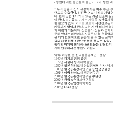
- 농협에 대한 농민들의 불만이 크다. 농협 개
= 우리 농촌의 산지 유통체계는 아주 후진적
랜드로 수출한다. 선진국 어느 나라도 개별 
다. 현재 농협에서 하고 있는 것은 단순히 물
야 한다. 농민들도 이제는 가락동 농산물시장
럴 필요가 없다. 외국도 고도의 시장정보는 개
케팅까지 맡아서 한다. 그런 게 안 되니까 농
가 어렵기 때문이다. 신경분리(신용과 경제사
주해 있다는 비판이다. 지금은 대형 유통업체
을 제때 안정적으로 공급해 줄 수 있는 산지의
국의 대형 협동조합으로 눈을 돌리는 상황이 
립적인 마케팅 판매회사를 만들든 양단간의 결
거에 안주해서는 농협도 어렵다.
약력/ 이정환 전 한국농촌경제연구원장
1946년 경기도 광명 출생
1972년 서울대 농과대학 졸업
1980년 일본 북해도대 농업경제학 석사, 박
1980년 한국농촌경제연구원 농업금융실장
1991년 미국 하버드대 객원연구원
2001년 한국농촌경제연구원 부원장
2002년 한국농촌경제연구원장
2004년 한국농업경제학회장
2005년 GSnJ 원장