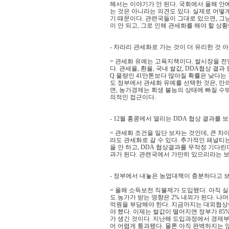
해서는 이야기가 안 된다. 국회에서 올해 안
는 것은 아니라는 의견도 있다. 실제로 어떻
기 때문이다. 관련국들이 그대로 있으면, 그냥
이 안 되고, 그로 인해 관세화를 해야 할 상황
- 차라리 관세화로 가는 것이 더 유리한 것 
= 관세화 유예는 고육지책이다. 쌀시장을 전
다. 관세율, 환율, 국내 쌀값, DDA협상 결과
Q 물량인 41만톤보다 많아질 확률은 낮다는 
도 정부에서 관세화 유예를 선택한 것은, 만
면, 농가경제는 회생 불능의 상태에 빠질 수
의적인 접근이다.
- 12월 홍콩에서 열리는 DDA 협상 결과를 
= 관세화 조건을 일단 보자는 것인데, 큰 차
라도 관세화로 갈 수 있다. 추가적인 패널티는
을 안 하고, DDA 협상결과를 무작정 기다
과가 된다. 관련국에서 가만히 있으리라는 보
- 정부에서 내놓은 농업대책이 충분하다고 보
= 올해 소득보전 직불제가 도입됐다. 아직 
도 농가가 받는 영향은 2% 내외가 된다. 나
억원을 부담해야 한다. 지금까지는 대외협상
야 했다. 이제는 쌀값이 떨어지면 정부가 8
가 생긴 것이다. 지난해 도입과정에서 경제
어 어렵게 통과됐다. 물론 아직 완벽하지는 