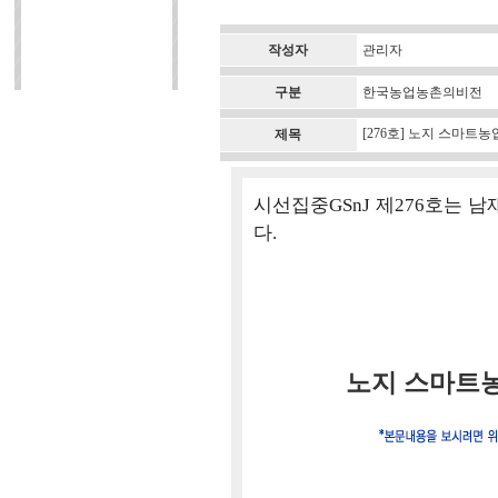
작성자
관리자
구분
한국농업농촌의비전
[276호] 노지 스마트
제목
시선집중GSnJ 제276호는
다.
노지 스마트농