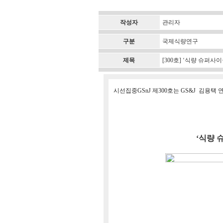
작성자
관리자
구분
국제식량연구
제목
[300호] ‘식량 슈퍼
시선집중GSnJ 제300호는 GS&J 김용
‘식량 