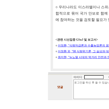
○ 우리나라도 이스라엘이나 스위스
합적으로 묶어 국가 안보로 함께
에 참여하는 것을 검토할 필요가 
<관련 시선집중 GSnJ 및 보고서>
○
이정환, “식량자급론과 수출농업론의 꿈과 현실
○
이정환 외, “08 식량위기론, 그 실상과 대책”
○
최지현, “뉴노멀 시대의 먹거리 안전과 안
아이디
댓글