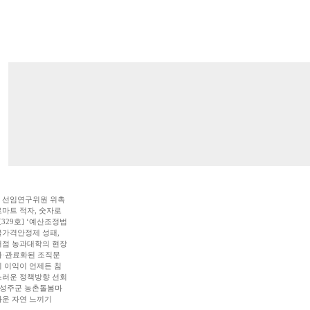
] 선임연구위원 위촉
마트 적자, 숫자로
[329호] ‘예산조정법
가격안정제 성패,
점 농과대학의 현장
·관료화된 조직문
 이익이 언제든 침
러운 정책방향 선회
3] 성주군 농촌돌봄마
운 자연 느끼기