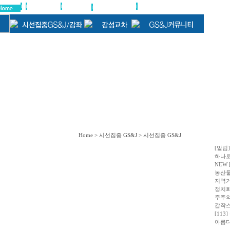
Home > 시선집중 GS&J > 시선집중 GS&J
[알림
하나로
NEW 
농산물
지역거
정치화
주주의
갑작스
[11
아름다