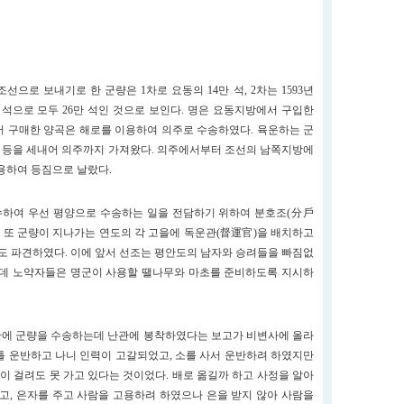
조선으로 보내기로 한 군량은 1차로 요동의 14만 석, 2차는 1593년
 석으로 모두 26만 석인 것으로 보인다. 명은 요동지방에서 구입한
 구매한 양곡은 해로를 이용하여 의주로 수송하였다. 육운하는 군
차 등을 세내어 의주까지 가져왔다. 의주에서부터 조선의 남쪽지방에
용하여 등짐으로 날랐다.
수하여 우선 평양으로 수송하는 일을 전담하기 위하여 분호조(分戶
. 또 군량이 지나가는 연도의 각 고을에 독운관(督運官)을 배치하고
도 파견하였다. 이에 앞서 선조는 평안도의 남자와 승려들을 빠짐없
운데 노약자들은 명군이 사용할 땔나무와 마초를 준비하도록 지시하
 만에 군량을 수송하는데 난관에 봉착하였다는 보고가 비변사에 올라
이틀 운반하고 나니 인력이 고갈되었고, 소를 사서 운반하려 하였지만
이 걸려도 못 가고 있다는 것이었다. 배로 옮길까 하고 사정을 알아
고, 은자를 주고 사람을 고용하려 하였으나 은을 받지 않아 사람을