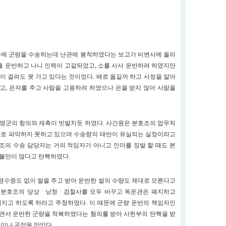
 만에 군량을 수송하는데 난관에 봉착하였다는 보고가 비변사에 올라
이틀 운반하고 나니 인력이 고갈되었고, 소를 사서 운반하려 하였지만
이 걸려도 못 가고 있다는 것이었다. 배로 옮길까 하고 사정을 알아
고, 은자를 주고 사람을 고용하려 하였으나 은을 받지 않아 사람을
명군의 항의와 재촉이 빗발치듯 하였다. 사간원은 분호조의 업무처
대로 파악하지 못하고 있으며 수송량의 태반이 유실되는 실정이라고
조의 수송 담당자는 거의 적임자가 아니고 인마를 징발 할 때도 본
 불만이 많다고 탄핵하였다.
수증도 없이 쌀을 주고 받아 운반한 쌀의 수량도 제대로 모른다고
 분호조의 당상ㆍ낭청ㆍ검찰사를 모두 바꾸고 독운관은 폐지하고
임지고 하도록 하라고 주청하였다. 이 때문에 군량 운반의 책임자인
면서 운반한 군량을 착복하였다는 혐의를 받아 사헌부의 탄핵을 받
번이나 곤장을 맞았다.