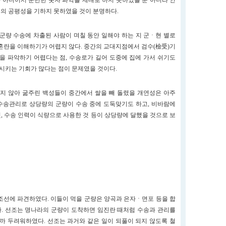
가 아니어서 운반한 숫자 파악을 제대로 하지 못하였을 뿐 아니라 인
역의 공평성을 기하지 못하였을 것이 분명하다.
량 수송에 차출된 사람이 며칠 동안 일해야 하는 지 군ㆍ현 별로
혼란을 이해하기가 어렵지 않다. 중간의 교대지점에서 검수(檢受)기
을 파악하기 어렵다는 점, 수송로가 길어 도중에 집에 가서 쉬기도
출시키는 기회가 많다는 점이 문제였을 것이다.
지 않아 굶주린 백성들이 중간에서 쌀을 빼 돌렸을 개연성은 아주
 수송관리로 상당량의 군량이 수송 중에 도둑맞기도 하고, 비바람에
것, 수송 인력이 식량으로 사용한 것 등이 상당량에 달했을 것으로 보
 조선에 파견하였다. 이들이 먹을 군량은 양곡과 은자ㆍ면포 등을 합
된다. 선조는 명나라의 군량이 도착하면 임진란 때처럼 수송과 관리를
까 두려워하였다. 선조는 과거와 같은 일이 되풀이 되지 않도록 철