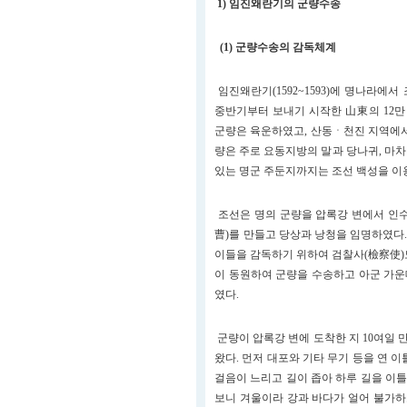
1) 임진왜란기의 군량수송
(1) 군량수송의 감독체계
임진왜란기(1592~1593)에 명나라에서 
중반기부터 보내기 시작한 山東의 12만
군량은 육운하였고, 산동ㆍ천진 지역에서
량은 주로 요동지방의 말과 당나귀, 마
있는 명군 주둔지까지는 조선 백성을 이
조선은 명의 군량을 압록강 변에서 인
曹)를 만들고 당상과 낭청을 임명하였다
이들을 감독하기 위하여 검찰사(檢察使)
이 동원하여 군량을 수송하고 아군 가
였다.
군량이 압록강 변에 도착한 지 10여일
왔다. 먼저 대포와 기타 무기 등을 연 
걸음이 느리고 길이 좁아 하루 길을 이틀
보니 겨울이라 강과 바다가 얼어 불가하