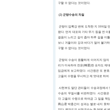
구할 수 없다는 것이었다.
(2) 군량수송의 차질
군량이 압록강 변에 도착한 지 10여일
왔다. 먼저 대포와 기타 무기 등을 연 
걸음이 느리고 길이 좁아 하루 길을 이틀
보니 겨울이라 강과 바다가 얼어 불가하
구할 수 없다는 것이었다.
군량의 수송이 원활하게 이어지지 않자 
리가 미숙하여 전운(轉運)한 숫자도 제
임금에게 보고하였다. 사간원은 또 분호
고을의 수령을 무시하고 제 멋대로 하여
사헌부도 말단 관리들이 수송과정에서 영
수송의 무질서를 비판하였다. 사간원은
각 고을의 수령으로 하여금 그 일을 책
商山君 박충간이 성과는 별로 내지 못하
았다. 평안도의 선천군수는 한 달에 세 