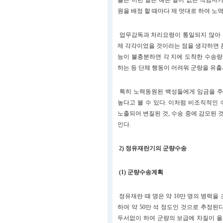
들은 이런 일은 해본 일이 없는 적임자
원을 배정 할 때마다 제 멋대로 하여 노
업무감독과 처리요령이 통일되지 않아 군
제 각각이었을 것이라는 점을 생각하면 
능이 불충분하면 각 지에 도착한 수송량
하는 등 단체 행동이 어려워 군량을 유
특히 노력동원된 백성들에게 임금을 주
높다고 볼 수 있다. 이처럼 비조직적인
노출되어 변질된 것, 수송 중에 감모된 
인다.
2) 정유재란기의 군량수송
(1) 군량수송계획
정유재란 때 명은 약 10만 명의 병력을
하여 약 50만 석 정도인 것으로 추정
두서없이 하여 군량의 보급에 차질이 올