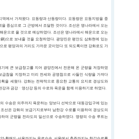
지역에서 가져왔다. 요동량과 산동량이다. 요동량은 요동지방을 중
을 중심으로 그 근방에서 조달한 것이다. 조선은 명나라에서 오는
 해운으로 올 것으로 예상하였다. 조선은 명나라에서 해운으로 오는
鎭)으로 보내줄 것을 요청하였다. 광양진은 평안도 삼화현에 있는
곳으로 평양과의 거리도 가까운 곳이었다 또 되도록이면 강화로도 가
여기에 큰 보급창고를 지어 광양진에서 전운해 온 군량을 저장하였
의 보급참을 지정하고 미리 전세와 공명첩으로 사들인 식량을 가져다
계획을 세웠다. 강화는 전략적으로 중요한 교통의 요지로 경상도와
한강과 금강ㆍ영산강 등의 수로와 육운을 함께 이용하기로 하였다.
량의 수송은 의주까지 육운하는 양보다 선박으로 대동강입구에 있는
. 조선은 강화의 보급기지로부터 남한강 수로를 이용하여 경상도의
용하여 군량을 전라도의 일선으로 수송하였다. 명량의 수송 루트는
-평양-황해도-서울까지는 육로수송. 서울에서 충주까지는 한강수로를