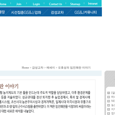
Home > 감성교차 > 에세이 > 오호성의 임진왜란 이야기
[
하
NE
농
지
정