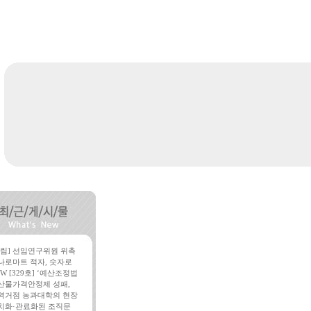
알림] 선임연구위원 위촉
나로마트 적자, 숫자로
W [329호] ‘예산조정법
산물가격안정제 성패,
역거점 농과대학의 현장
치화·관료화된 조직문