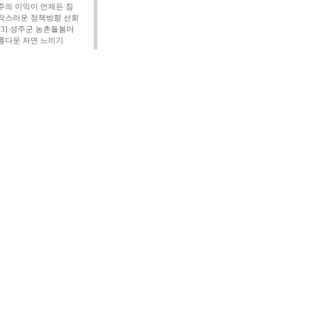
주의 이익이 언제든 침
작스러운 정책방향 선회
113] 성주군 농촌돌봄마
름다운 자연 느끼기