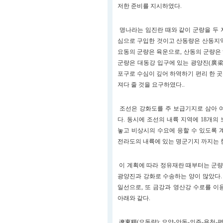
저한 준비를 지시하였다.
명나라는 임진란 때와 같이 군량을 두 
심으로 구입한 것이고 산동량은 산동지역
요동의 군량은 육운으로, 산동의 군량은
군량은 대동강 입구에 있는 광양진(廣梁
포구로 수심이 깊어 하역하기 편리 한 
져다 줄 것을 요구하였다..
조선은 강화도를 주 보급기지로 삼아 
다. 동시에 조선의 내륙 지역에 18개
놓고 비상시의 수요에 응할 수 있도록 
전라도의 내륙에 있는 명군기지 까지는 
이 계획에 따라 정유재란 때부터는 군
광양진과 강화로 수송하는 양이 많았다
일선으로, 또 금강과 영산강 수로를 이
아래와 같다.
遼東糧(요동량): 요양-안동-의주-용천