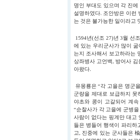
명인 부대도 있으며 각 진에
설명하였다. 조안방은 이런 
는 것은 불가능한 일이라고 
1594년(선조 27)년 3월
에 있는 우리군사가 많이 굶
는지 조사해서 보고하라는 명
상좌병사 고언백, 방어사 김
아왔다.
유몽룡은 “각 고을은 명군
군량을 제대로 보급하지 못
야초와 콩이 고갈되어 계속
“순찰사가 각 고을에 군병을
사람이 없다는 핑계만 대고 
들은 병들어 행색이 파리하고
고, 진중에 있는 군사들은 