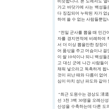
비슷합니다. 본 도에서도 얼
가고 바닷가에 사는 백성들
다 징집되어 누락된 자가 없
하여 쓸 수 없는 사람들뿐입니
“전일 군사를 뽑을 때 민간
자를 경지면적에 비례하여 
서 더 이상 뽑을만한 장정이
어 품삯을 주고 머슴이나 걸
이 쌀 10석이나 되니 백성들
고 대신 군에 나간 사람들
채워 넣으라고 독촉하게 됩니
것이 피난 때와 다름이 없어
심이 마치 성난 파도와 같아 
“최근 도원수는 경상도 淸道
선 3천 3백 30명을 오례
산성을 수축하는데 다른 도의