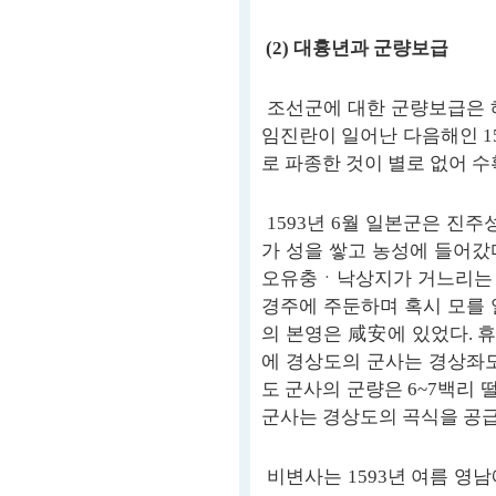
(2) 대흉년과 군량보급
조선군에 대한 군량보급은 
임진란이 일어난 다음해인 15
로 파종한 것이 별로 없어 
1593년 6월 일본군은 진
가 성을 쌓고 농성에 들어갔
오유충ㆍ낙상지가 거느리는 명
경주에 주둔하며 혹시 모를 
의 본영은 咸安에 있었다. 
에 경상도의 군사는 경상좌도
도 군사의 군량은 6~7백리
군사는 경상도의 곡식을 공
비변사는 1593년 여름 영