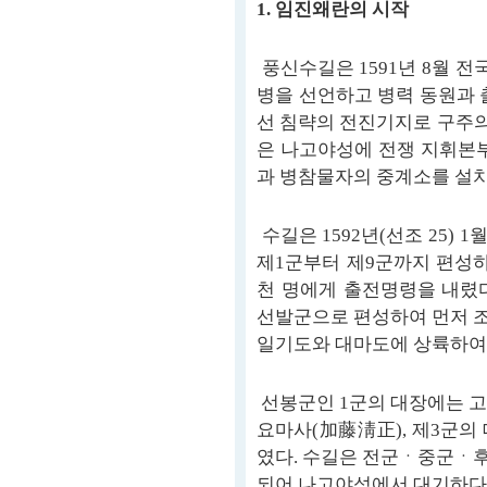
1. 임진왜란의 시작
풍신수길은 1591년 8월 
병을 선언하고 병력 동원과 
선 침략의 전진기지로 구주의
은 나고야성에 전쟁 지휘본
과 병참물자의 중계소를 설
수길은 1592년(선조 25) 
제1군부터 제9군까지 편성하
천 명에게 출전명령을 내렸다
선발군으로 편성하여 먼저 조
일기도와 대마도에 상륙하여
선봉군인 1군의 대장에는 고
요마사(加藤淸正), 제3군의
였다. 수길은 전군ㆍ중군ㆍ후
되어 나고야성에서 대기하다