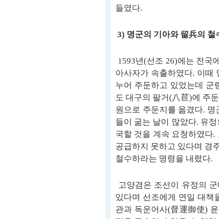
들였다.
3) 명군의 기아와 留兵의 철
1593년(선조 26)에는 전
아사자가 속출하였다. 이때 
누어 주둔하고 있었는데 군량
도 대구의 팔거(八苣)에 주
원으로 주둔지를 옮겼다. 명
들이 굶는 날이 많았다. 유
국할 것을 계속 요청하였다. 
공급하지 못하고 있다며 경
철수하라는 명령을 내렸다.
고양겸은 조선이 유정의 군
있다며 선조에게 연일 대책을
관과 독운어사(督運御使) 윤