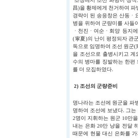
조정에서 조선 파병이 정식
昌)을 황제에게 천거하여 파
경략이 된 송응창은 산동ㆍ요
병을 위하여 군량미를 사들이
ㆍ천진ㆍ여순ㆍ회양 등지에서
(寧夏)의 난이 평정되자 관
독으로 임명하여 조선 원군(
을 조선으로 출병시키고 계요
수의 병마를 징발하는 한편 의
를 더 모집하였다.
2) 조선의 군량준비
명나라는 조선에 원군을 파병
명하여 조선에 보냈다. 그는
2명이 지휘하는 원군 10만
내는 은화 20만 냥을 전달
때문에 현물 대신 은화를 