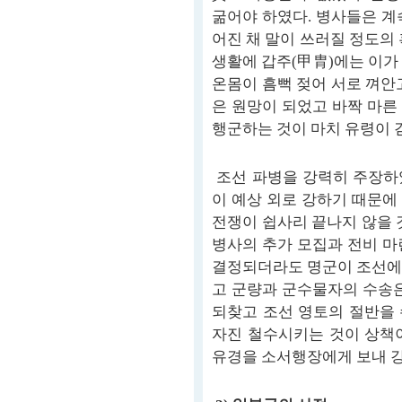
굶어야 하였다. 병사들은 계
어진 채 말이 쓰러질 정도의
생활에 갑주(甲胄)에는 이가
온몸이 흠뻑 젖어 서로 껴안
은 원망이 되었고 바짝 마른
행군하는 것이 마치 유령이 
조선 파병을 강력히 주장하
이 예상 외로 강하기 때문에
전쟁이 쉽사리 끝나지 않을 
병사의 추가 모집과 전비 마
결정되더라도 명군이 조선에
고 군량과 군수물자의 수송은
되찾고 조선 영토의 절반을
자진 철수시키는 것이 상책이
유경을 소서행장에게 보내 