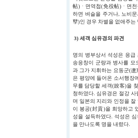
帖)ㆍ면역첩(免役帖)ㆍ면천첩
하면 벼슬을 주거나, 노비문
孼)인 경우 차별을 없애주는
3) 세객 심유경의 파견
명의 병부상서 석성은 응급
송응창이 군량과 병사를 모
과 그가 지휘하는 요동군(遼
은 평양에 들어온 소서행장에
무를 담당할 세객(說客)을 
청하였다. 심유경은 절강 사
며 일본의 지리와 인정을 잘
이 봉공(封貢)을 희망하고 
성을 설득하였다. 석성은 
을 만나도록 명을 내렸다.